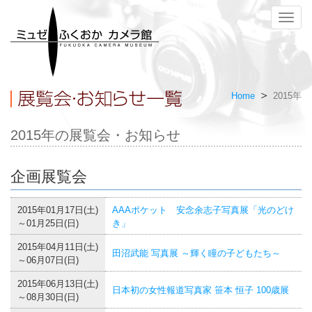
メ
ニ
ュ
ー
Home
2015年
2015年の展覧会・お知らせ
企画展覧会
2015年01月17日(土)
AAAポケット 安念余志子写真展「光のどけ
～01月25日(日)
き」
2015年04月11日(土)
田沼武能 写真展 ～輝く瞳の子どもたち～
～06月07日(日)
2015年06月13日(土)
日本初の女性報道写真家 笹本 恒子 100歳展
～08月30日(日)