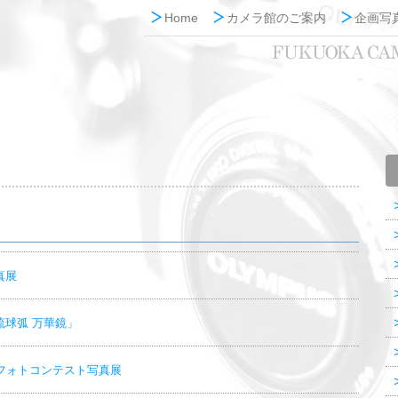
Home
カメラ館のご案内
企画写
真展
琉球弧 万華鏡」
ルフォトコンテスト写真展