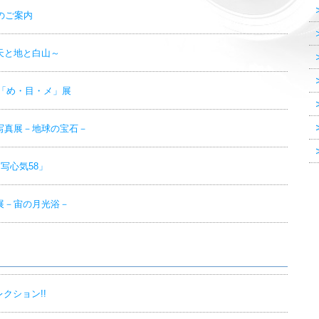
のご案内
天と地と白山～
樹「め・目・メ」展
写真展－地球の宝石－
「写心気58」
展－宙の月光浴－
クション!!