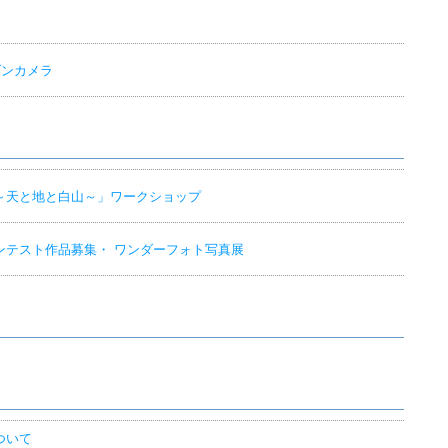
ダンカメラ
～天と地と白山～」ワークショップ
ンテスト作品募集・ ワンダーフォト写真展
ついて