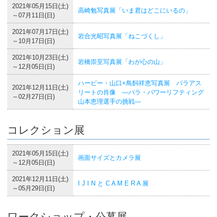
2021年05月15日(土)
高崎勉写真展「いま君はどこにいるの」
～07月11日(日)
2021年07月17日(土)
岩合光昭写真展「ねこづくし」
～10月17日(日)
2021年10月23日(土)
岩橋崇至写真展「わが心の山」
～12月05日(日)
ハービー・山口×鳥飼祥恵写真展 パラアス
2021年12月11日(土)
リートの肖像 ―パラ・パワーリフティング
～02月27日(日)
山本恵理選手の挑戦―
コレクション展
2021年05月15日(土)
画面サイズとカメラ展
～12月05日(日)
2021年12月11日(土)
I J I N と C A M E R A 展
～05月29日(日)
ワークショップ・公募展