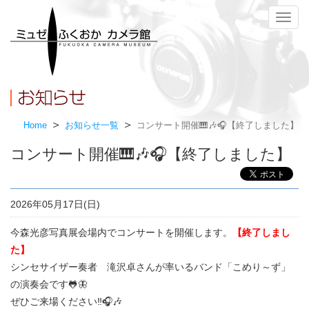
メ
ニ
ュ
ー
Home
お知らせ一覧
コンサート開催🎹🎶🎧【終了しました】
コンサート開催🎹🎶🎧【終了しました】
2026年05月17日(日)
今森光彦写真展会場内でコンサートを開催します。
【終了しまし
た】
シンセサイザー奏者 滝沢卓さんが率いるバンド「こめり～ず」
の演奏会です
🐸
🦋
ぜひご来場ください‼🎧🎶