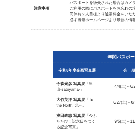
パスポートを紛失された場合はカメ
注意事項
ご利用の際にパスポートをお忘れの
同伴お２人目様より通常料金をいた
必ず当館ホームページより最新の情
年間パスポー
令和8年度企画写真展
会 期
今森光彦 写真展
「里
4/4(土)～6/
山-satoyama-」
大竹英洋 写真展
「To
6/27(土)～8/
the North. 北へ。」
浅田政志 写真展
「今ふ
たたび！記念日をつく
9/5(土)～11
る記念写真」