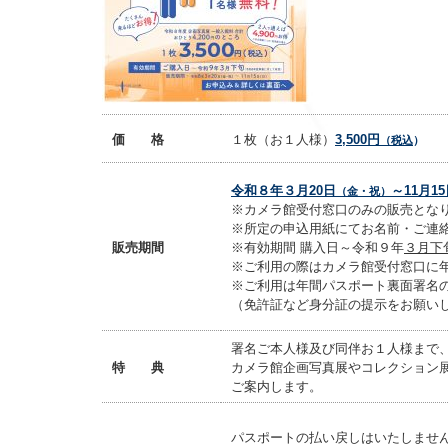
価 格
１枚（お１人様）
3,500円
（税込
）
令和８年３月20日
～11月1
（金・祝）
※カメラ館受付窓口のみの販売とな
※所定の申込用紙にてお名前・ご連
販売期間
※有効期間 購入日～令和９年
３月下
※ご利用の際はカメラ館受付窓口に
※ご利用は年間パスポート裏面署名
（免許証など身分証の提示をお願い
署名ご本人様及び同伴お１人様まで
特 典
カメラ館企画写真展やコレクション
ご案内します。
パスポートの払い戻しはいたしませ