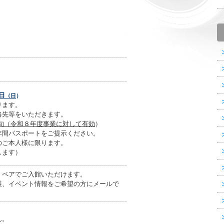
5日
（日
）
ります。
絡先等をいただきます。
旬（令和８年度事業に対して有効
）
年間パスポートをご提示ください。
のご本人様に限ります。
します）
、ペアでご入館いただけます。
展、イベント情報をご希望の方にメールで
ん。