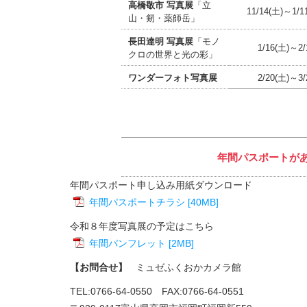
高橋敬市 写真展
「立
11/14(土)～1/
山・剱・薬師岳」
長田達明 写真展
「モノ
1/16(土)～2/
クロの世界と光の彩」
ワンダーフォト写真展
2/20(土)～3/
年間パスポートがあ
年間パスポート申し込み用紙ダウンロード
年間パスポートチラシ [40MB]
令和８年度写真展の予定はこちら
年間パンフレット [2MB]
【お問合せ】
ミュゼふくおかカメラ館
TEL:0766-64-0550 FAX:0766-64-0551