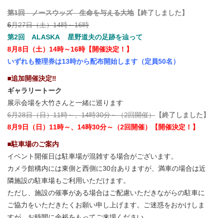
第1回 ノースウッズ 生命を与える大地
【終了しました】
6
月27日（土）14時～16時
第2回 ALASKA 星野道夫の足跡を辿って
8月8日（土）14時～16時【開催決定！】
いずれも整理券は13時から配布開始します（定員50名）
■追加開催決定‼
ギャラリートーク
展示会場を大竹さんと一緒に巡ります
6月28日（日）11時～、14時30分～（2回開催）
【終了しました】
8月9日（日）11時～、14時30分～（2回開催）【開催決定！】
■駐車場のご案内
イベント開催日は駐車場が混雑する場合がございます。
カメラ館構内には東側と西側に30台ありますが、満車の場合は近
隣施設の駐車場もご利用いただけます。
ただし、施設の催事がある場合はご配慮いただきながらの駐車に
ご協力をいただきたくお願い申し上げます。ご迷惑をおかけしま
すが、お時間に余裕をもってご来場ください。