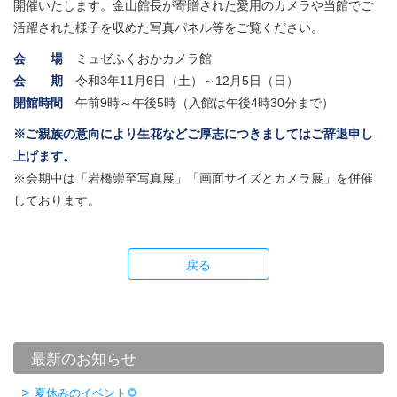
開催いたします。金山館長が寄贈された愛用のカメラや当館でご
活躍された様子を収めた写真パネル等をご覧ください。
会 場
ミュゼふくおかカメラ館
会 期
令和3年11月6日（土）～12月5日（日）
開館時間
午前9時～午後5時（入館は午後4時30分まで）
※ご親族の意向により生花などご厚志につきましてはご辞退申し
上げます。
※会期中は「岩橋崇至写真展」「画面サイズとカメラ展」を併催
しております。
戻る
最新のお知らせ
夏休みのイベント🌻