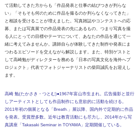
て活動してきた方からも「作品発表と仕事の結びつきが判らな
い」「そもそも何のために作品を撮るのか判らなくなってきた」
と相談を受けることが増えました。写真雑誌やコンテストへの応
募、または写真展での作品発表の先にあるもの、つまり写真を撮
る人にとっての目標やテーマについて、あなたの作品を通じて一
緒に考えてみませんか。講師自らが体験してきた制作や発表にま
つわるエピソードを交えながら解説します。また、特別ゲストと
して高崎勉がディレクターを務める「日本の写真文化を海外へプ
ロジェクト」代表でフォトジャーナリストの柴田誠氏をお迎えし
ます。
高崎 勉(たかさき・つとむ)●1967年富山市生まれ。広告撮影と並行
しアーティストとしても作品制作にも意欲的に活動を続ける。
2011年初の個展となる「Breath.」展以降、国内外で定期的に作品
を発表。受賞歴多数。近年は教育活動にも尽力し、2014年から写
真講座「Takasaki Seminar in TOYAMA」定期開催している。