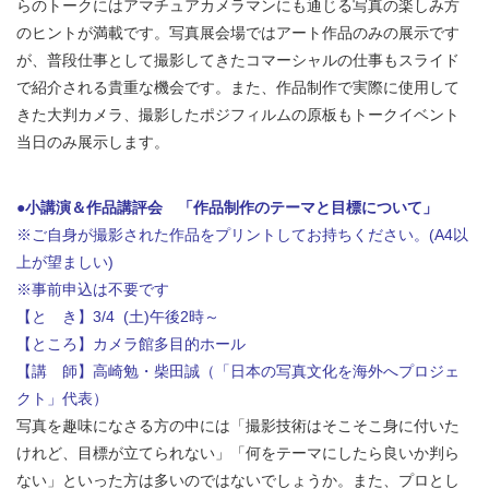
らのトークにはアマチュアカメラマンにも通じる写真の楽しみ方
のヒントが満載です。写真展会場ではアート作品のみの展示です
が、普段仕事として撮影してきたコマーシャルの仕事もスライド
で紹介される貴重な機会です。また、作品制作で実際に使用して
きた大判カメラ、撮影したポジフィルムの原板もトークイベント
当日のみ展示します。
●小講演＆作品講評会 「作品制作のテーマと目標について」
※ご自身が撮影された作品をプリントしてお持ちください。(A4以
上が望ましい)
※事前申込は不要です
【と き】3/4 (土)午後2時～
【ところ】カメラ館多目的ホール
【講 師】高崎勉・柴田誠（「日本の写真文化を海外へプロジェ
クト」代表）
写真を趣味になさる方の中には「撮影技術はそこそこ身に付いた
けれど、目標が立てられない」「何をテーマにしたら良いか判ら
ない」といった方は多いのではないでしょうか。また、プロとし