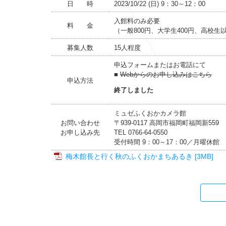
日 時
2023/10/22 (日) 9：30～12：00
入館料のみ必要
料 金
（一般800円、大学生400円、高校生
募集人数
15人程度
申込フォームまたはお電話にて
■
Webからのお申し込みはこちら
申込方法
終了しました
ミュゼふくおかカメラ館
お問い合わせ
〒939-0117 高岡市福岡町福岡新559
お申し込み先
TEL 0766-64-0550
受付時間 9：00～17：00／月曜休館
梅木館長と行く秋のふくおかまちあるき [3MB]