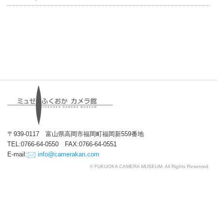
〒939-0117 富山県高岡市福岡町福岡新559番地
TEL:0766-64-0550 FAX:0766-64-0551
E-mail:
info@camerakan.com
© FUKUOKA CAMERA MUSEUM. All Rights Reserved.