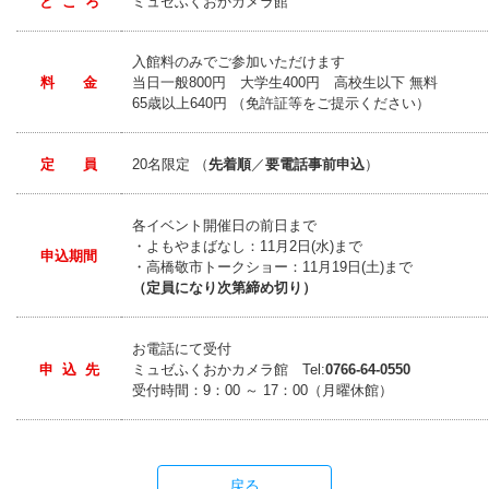
と こ ろ
ミュゼふくおかカメラ館
入館料のみでご参加いただけます
料 金
当日一般800円 大学生400円 高校生以下 無料
65歳以上640円 （免許証等をご提示ください）
定 員
20名限定 （
先着順
／
要電話事前申込
）
各イベント開催日の前日まで
・よもやまばなし：11月2日(水)まで
申込期間
・高橋敬市トークショー：11月19日(土)まで
（定員になり次第締め切り）
お電話にて受付
申 込 先
ミュゼふくおかカメラ館 Tel:
0766-64-0550
受付時間：9：00 ～ 17：00（月曜休館）
戻る