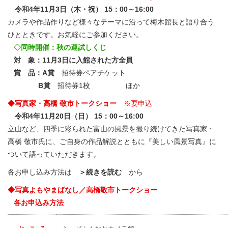
令和4年11月3日（木・祝） 15：00～16:00
カメラや作品作りなど様々なテーマに沿って梅木館長と語り合う
ひとときです。お気軽にご参加ください。
◇同時開催：秋の運試しくじ
対 象：11月3日に入館された方全員
賞 品：A賞
招待券ペアチケット
B賞
招待券1枚 ほか
◆写真家・高橋 敬市トークショー
※要申込
令和4年11月20日（日） 15：00～16:00
立山など、四季に彩られた富山の風景を撮り続けてきた写真家・
高橋 敬市氏に、ご自身の作品解説とともに『美しい風景写真』に
ついて語っていただきます。
各お申し込み方法は
＞続きを読む
から
◆写真よもやまばなし／高橋敬市トークショー
各お申込み方法