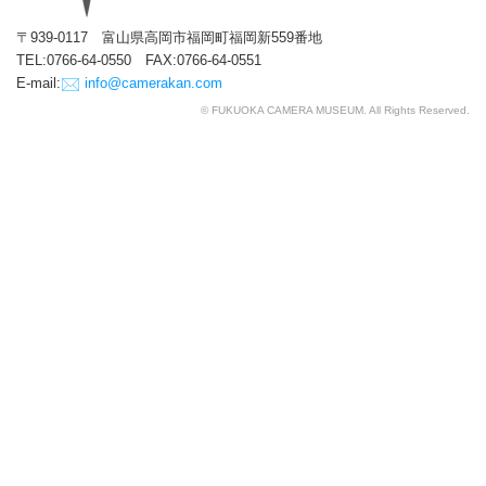
〒939-0117 富山県高岡市福岡町福岡新559番地
TEL:0766-64-0550 FAX:0766-64-0551
E-mail:
info@camerakan.com
© FUKUOKA CAMERA MUSEUM. All Rights Reserved.