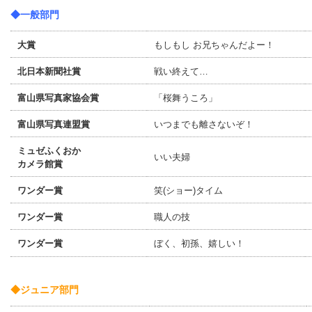
◆一般部門
大賞
もしもし お兄ちゃんだよー！
北日本新聞社賞
戦い終えて…
富山県写真家協会賞
「桜舞うころ」
富山県写真連盟賞
いつまでも離さないぞ！
ミュゼふくおか
いい夫婦
カメラ館賞
ワンダー賞
笑(ショー)タイム
ワンダー賞
職人の技
ワンダー賞
ぼく、初孫、嬉しい！
◆ジュニア部門