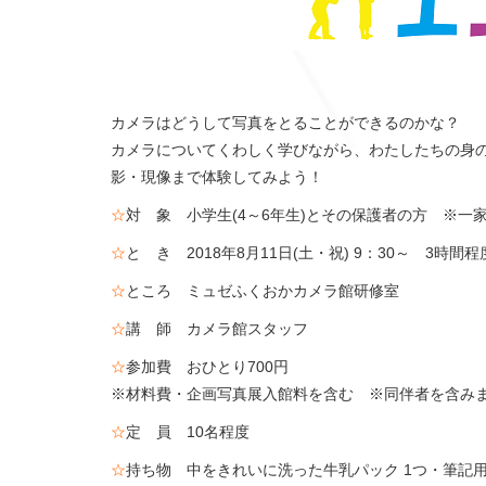
カメラはどうして写真をとることができるのかな？
カメラについてくわしく学びながら、わたしたちの身
影・現像まで体験してみよう！
☆
対 象 小学生(4～6年生)とその保護者の方 ※一家
☆
と き 2018年8月11日(土・祝) 9：30～ 3時間程
☆
ところ ミュゼふくおかカメラ館研修室
☆
講 師 カメラ館スタッフ
☆
参加費 おひとり700円
※材料費・企画写真展入館料を含む ※同伴者を含み
☆
定 員 10名程度
☆
持ち物 中をきれいに洗った牛乳パック 1つ・筆記用