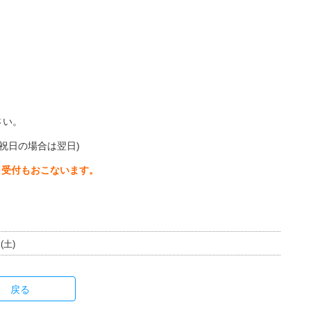
さい。
館、祝日の場合は翌日)
日受付もおこないます。
(土)
戻る