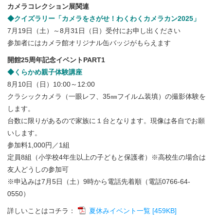
カメラコレクション展関連
◆クイズラリー「カメラをさがせ！わくわくカメラカン2025」
7月19日（土）～8月31日（日）受付にお申し出ください
参加者にはカメラ館オリジナル缶バッジがもらえます
開館25周年記念イベントPART1
◆くらかめ親子体験講座
8月10日（日）10:00～12:00
クラシックカメラ（一眼レフ、35㎜フイルム装填）の撮影体験を
します。
台数に限りがあるので家族に１台となります。現像は各自でお願
いします。
参加料1,000円／1組
定員8組（小学校4年生以上の子どもと保護者）※高校生の場合は
友人どうしの参加可
※申込みは7月5日（土）9時から電話先着順（電話0766-64-
0550）
詳しいことはコチラ：
夏休みイベント一覧 [459KB]