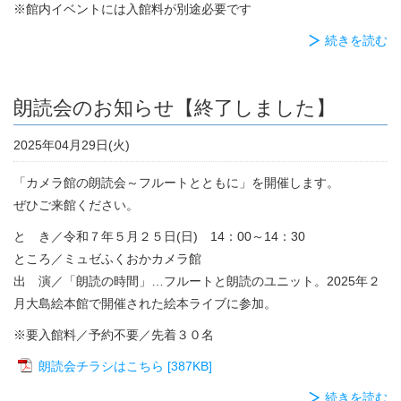
※館内イベントには入館料が別途必要です
続きを読む
朗読会のお知らせ【終了しました】
2025年04月29日(火)
「カメラ館の朗読会～フルートとともに」を開催します。
ぜひご来館ください。
と き／令和７年５月２５日(日) 14：00～14：30
ところ／ミュゼふくおかカメラ館
出 演／「朗読の時間」…フルートと朗読のユニット。2025年２
月大島絵本館で開催された絵本ライブに参加。
※要入館料／予約不要／先着３０名
朗読会チラシはこちら [387KB]
続きを読む