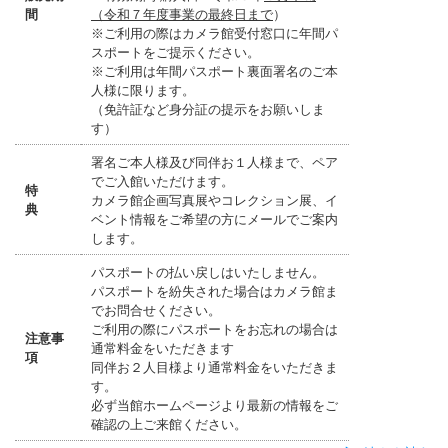
間
（令和７年度事業の最終日まで
）
※ご利用の際はカメラ館受付窓口に年間パ
スポートをご提示ください。
※ご利用は年間パスポート裏面署名のご本
人様に限ります。
（免許証など身分証の提示をお願いしま
す）
署名ご本人様及び同伴お１人様まで、ペア
でご入館いただけます。
特
カメラ館企画写真展やコレクション展、イ
典
ベント情報をご希望の方にメールでご案内
します。
パスポートの払い戻しはいたしません。
パスポートを紛失された場合はカメラ館ま
でお問合せください。
ご利用の際にパスポートをお忘れの場合は
注意事
通常料金をいただきます
項
同伴お２人目様より通常料金をいただきま
す。
必ず当館ホームページより最新の情報をご
確認の上ご来館ください。