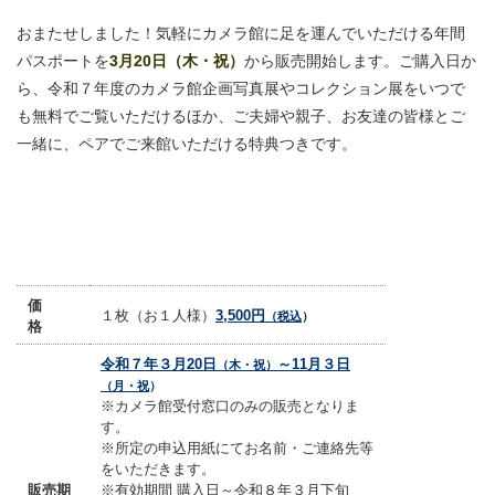
おまたせしました！気軽にカメラ館に足を運んでいただける年間
パスポートを
3月20日（木・祝）
から販売開始します。ご購入日か
ら、令和７年度のカメラ館企画写真展やコレクション展をいつで
も無料でご覧いただけるほか、ご夫婦や親子、お友達の皆様とご
一緒に、ペアでご来館いただける特典つきです。
価
１枚（お１人様）
3,500円
（税込
）
格
令和７年３月20日
～11月３日
（木・祝）
（月・祝
）
※カメラ館受付窓口のみの販売となりま
す。
※所定の申込用紙にてお名前・ご連絡先等
をいただきます。
販売期
※有効期間 購入日～令和８年
３月下旬