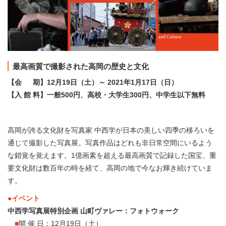
最高画質で撮影された高岡の歴史と文化
【会 期】12月19日（土）～ 2021年1月17日（日）
【入 館 料】一般500円、高校・大学生300円、中学生以下無料
高岡が誇る文化財を写真家 中西学が日本の美しい四季の移ろいを
通じて撮影した写真展。写真作品はどれも非日常空間にいるよう
な錯覚を覚えます。1億画素を超える最高画質で記録した国宝、重
要文化財は数百年の時を経て、高岡の地で今なお輝き続けていま
す。
●イベント
中西学写真展特別企画 山町ヴァレー：フォトウォーク
■
開 催 日：12月19日（土）