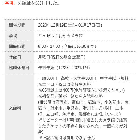
本博
」
の認証を受けました。
開催期間
2020年12月19日(土)～01月17日(日)
会場
ミュゼふくおかカメラ館
開館時間
9:00～17:00（入館は16:30まで）
休館日
月曜日(祝日の場合は翌日)
臨時休館日
年末年始（12/28～2021/1/4）
一般500円 高校・大学生300円 中学生以下無料
※土・日・祝日は高校生無料
※65歳以上は400円(免許証等をご提示ください)
※祖父母と孫が一緒なら入館料無料
(祖父母は高岡市、富山市、砺波市、小矢部市、南
入館料
砺市、射水市、氷見市、滑川市、舟橋村、上市
町、立山町、魚津市、黒部市にお住まいの方)
※リピーターは100円割引(過去にカメラ館で鑑賞
したチケットの半券を提示された、一般の方が対
象)
※上記の割引は併用できません