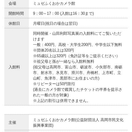
会場
ミュゼふくおかカメラ館
開館時間
9：00～17：00 (入館は16：30まで)
休館日
月曜日(祝日の場合は翌日)
同時開催・山田利郎写真展の入館料にてご覧いただ
けます
一般：400円、高校・大学生200円、中学生以下無料
※団体20名以上は320円
※65歳以上は320円（免許証等をご提示ください）
※祖父母と孫が一緒なら入館料無料
入館料
(祖父母は高岡市、富山市、砺波市、小矢部市、南砺
市、射水市、氷見市、滑川市、舟橋村、上市町、立
山町、魚津市、黒部市にお住まいの方)
※リピーターは50円割引
(過去にカメラ館で鑑賞したチケットの半券を提示さ
れた一般の方が対象)
※上記の割引は併用できません。
ミュゼふくおかカメラ館(公益財団法人 高岡市民文化
主催
振興事業団)