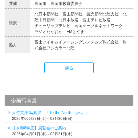
共催
高岡市 高岡市教育委員会
北日本新聞社 富山新聞社 読売新聞北陸支社 北
陸中日新聞 北日本放送 富山テレビ放送
後援
チューリップテレビ 高岡ケーブルネットワーク
ラジオたかおか FMとやま
富士フイルムイメージングシステムズ株式会社 株
協力
式会社フジカラー北陸
戻る
企画写真展
大竹英洋 写真展 「To the North. 北へ。」
2026年06月27日(土)～08月30日(日)
【令和8年度】展覧会のご案内
2026年04月01日(水)～03月31日(水)