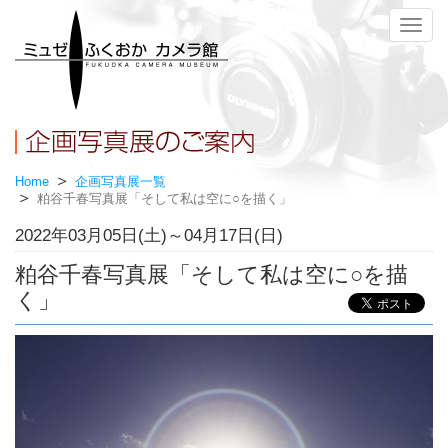
メ
ニ
ュ
ー
Home
企画写真展一覧
粕谷千春写真展「そして私は空に○を描く」
2022年03月05日(土)～04月17日(日)
粕谷千春写真展「そして私は空に○を描
く」