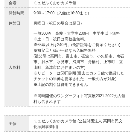
会場
ミュゼふくおかカメラ館
開館時間
9:00～17:00（入館は16:30まで）
休館日
月曜日（祝日の場合は翌日）
一般300円 高校・大学生200円 中学生以下無料
※土・日・祝日は高校生無料。
※65歳以上は240円。(免許証等をご提示ください)
※祖父母と孫が一緒なら入館料無料
(祖父母は高岡市、富山市、砺波市、小矢部市、南砺
市、射水市、氷見市、滑川市、舟橋村、上市町、立
入館料
山町、魚津市にお住まいの方)
※リピーターは50円割引(過去にカメラ館で鑑賞した
チケットの半券を提示された、一般の方が対象)
※上記の割引は併用できません
※同時開催のワンダーフォト写真展2021-2022の入館
料も含まれます
ミュゼふくおかカメラ館 (公益財団法人 高岡市民文
主催
化振興事業団)