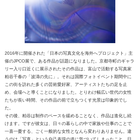
2016年に開催された「日本の写真文化を海外へプロジェクト」主
催のJPCO展で、ある作品が話題になりました。京都寺町のギャラ
リー入り口近くに展示されたその作品は、富山で活動する写真家
粕谷千春の「波濤の先に」。それは国際フォトイベント期間中に
この街を訪れた多くの芸術愛好家、アーティストたちの足を止
め、会場へと導くことになりました。とりわけ幅広い世代の女性
たちが長い時間、その作品の前で立ちつくす光景は印象的でし
た。
その後、粕谷は制作のペースを緩めることなく、作品は進化し続
けます。ですが彼女は、日々の暮らしの中で家族や仕事のことで
一喜一憂する、ごく一般的な女性となんら変わりありません。違
うのは「写真」という自己表現の道に気づいてしまったこと。日