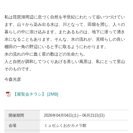
私は琵琶湖周辺に息づく自然を半世紀にわたって追いつづけてい
ます。山々から染み出る水は、川となって、田畑を潤し、人々の
暮らしの中に溶け込みます。またあるものは、地下に潜って湧き
水になることもあります。そんな、水の流れが、見晴らしの良い
棚田の一角の野辺にいると手に取るようにわかります。
水の流れの中に蠢く星の数ほどの生命たち。
人と自然が調和してつくりあげる美しい風景は、私にとって里山
そのものです。
今森光彦
【展覧会チラシ】 [2MB]
開催期間
2026年04月04日(土)～06月21日(日)
会場
ミュゼふくおかカメラ館