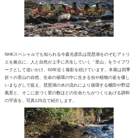
NHKスペシャルでも知られる今森光彦氏は琵琶湖をのぞむアトリ
エを拠点に、人と自然が上手に共生していく「里山」をライフワ
ークとして追いかけ、50年近く撮影を続けています。本展は四季
折々の里山の自然、生命の循環の中に生きる虫や植物の姿を優し
いまなざしで捉え、琵琶湖の水の流れにより循環する棚田や野辺
風景と、そこに息づく星の数ほどの生命たちがつくりあげる調和
の宇宙を、写真120点で紹介します。