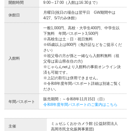
開館時間
9:00～17:00（入館は16:30まで）
月曜日(祝日の場合は翌平日 GW期間中は
休館日
4/27、5/7のみ休館）
一般1,000円、高校・大学生400円、中学生以
下無料 年間パスポート3,500円
※高校生は土・日・祝日無料
※65歳以上は800円（免許証などをご提示くだ
さい）
※祖父母の方が孫と一緒なら入館料無料（祖
入館料
父母は富山県在住の方)
※じゃらんnetより入館料の事前オンライン決
済も可能です。
※上記の割引は併用できません。
※令和8年度年間パスポート詳細は別途ご覧く
ださい。
販売期間：～令和8年11月15日（日）
年間パスポート
令和8年度年間パスポートのご案内はこちら
ミュゼふくおかカメラ館 (公益財団法人
主催
高岡市民文化振興事業団)