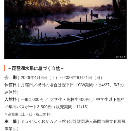
－琵琶湖水系に息づく自然－
会 期｜
2026年4月4日（土）～2026年6月21日（日）
休館日｜
月曜日／祝日の場合は翌平日（GW期間中は4/27、5/7の
み休館）
入館料｜
一般1,000円 ／ 大学生・高校生400円 ／ 中学生以下無料
／年間パスポート3,500円（販売期間～11/15）
※高校生は土・日・祝日無料
主 催｜
ミュゼふくおかカメラ館 (公益財団法人高岡市民文化振興
事業団）