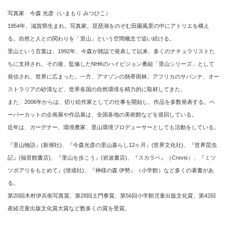
写真家 今森 光彦（いまもり みつひこ）
1954年、滋賀県生まれ。写真家。琵琶湖をのぞむ田園風景の中にアトリエを構え
る。自然と人との関わりを「里山」という空間概念で追い続ける。
里山という言葉は、1992年、今森が雑誌で発表して以来、多くのナチュラリストた
ちに支持され、その後、監修したNHKのハイビジョン番組「里山シリーズ」として
発信され、世界に広まった。一方、アマゾンの熱帯雨林、アフリカのサバンナ、オー
ストラリアの砂漠など、世界各国の自然環境を精力的に取材してきた。
また、2006年からは、切り絵作家としての仕事を開始し、作品を多数発表する。ペ
ーパーカットの企画展や作品展は、全国各地の美術館などを巡回している。
近年は、ガーデナー、環境農家、里山環境プロデューサーとしても活動をしている。
『里山物語』(新潮社)、『今森光彦の里山暮らし12ヶ月』(世界文化社)、『世界昆虫
記』(福音館書店)、『里山を歩こう』(岩波書店)、『スカラベ』（Crevis）、『ミツ
ツボアリをもとめて』(偕成社)、『神様の森 伊勢』（小学館）など多くの著書があ
る。
第20回木村伊兵衛写真賞、第28回土門拳賞、第56回小学館児童出版文化賞、第42回
産経児童出版文化賞大賞など数多くの賞を受賞。