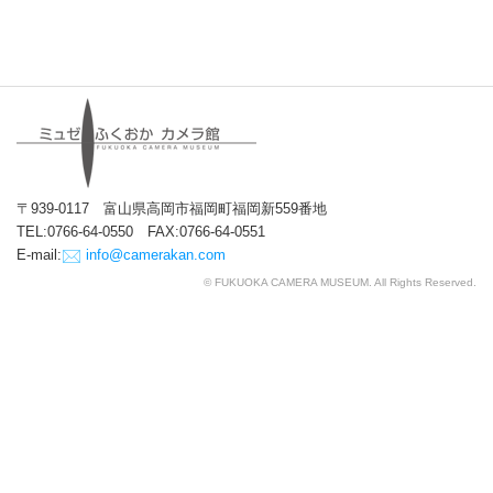
〒939-0117 富山県高岡市福岡町福岡新559番地
TEL:0766-64-0550 FAX:0766-64-0551
E-mail:
info@camerakan.com
© FUKUOKA CAMERA MUSEUM. All Rights Reserved.