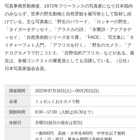
写真事務所勤務後、1972年フリーランスの写真家になり日本国内
のみならず、世界の野生動物と自然景観を被写体として取材し続
けている。主な写真集に「野生のバラード」「ロッキーの野生」
「タイガーオデッセイ」「アラスカの詩」「水響詩・アクアオデ
ッセイ」「自然美術館シリーズ全５冊」「FACE」、写文集に「ネ
イチャーフォト入門」「アフリカを行く」「野生のカメラ」「ア
ナログカメラで行こう1･2」「吉野信的アフリカ」などがある。最
近は、各種コンテストの審査員としても活躍している。（公社）
日本写真家協会会員。
開催期間
2022年07月16日(土)～09月25日(日)
会場
ミュゼふくおかカメラ館
開館時間
9:00～17:00（入館は16:30まで）
休館日
月曜日(祝日の場合は翌日)
一般800円 高校・大学生400円 中学生以下無料
※土・日・祝日・夏休み期間は高校生無料