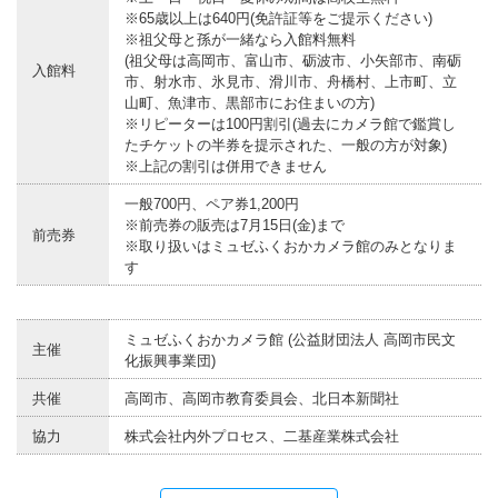
※65歳以上は640円(免許証等をご提示ください)
※祖父母と孫が一緒なら入館料無料
(祖父母は高岡市、富山市、砺波市、小矢部市、南砺
入館料
市、射水市、氷見市、滑川市、舟橋村、上市町、立
山町、魚津市、黒部市にお住まいの方)
※リピーターは100円割引(過去にカメラ館で鑑賞し
たチケットの半券を提示された、一般の方が対象)
※上記の割引は併用できません
一般700円、ペア券1,200円
※前売券の販売は7月15日(金)まで
前売券
※取り扱いはミュゼふくおかカメラ館のみとなりま
す
ミュゼふくおかカメラ館 (公益財団法人 高岡市民文
主催
化振興事業団)
共催
高岡市、高岡市教育委員会、北日本新聞社
協力
株式会社内外プロセス、二基産業株式会社