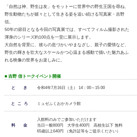
「自然は神、野生は友」をモットーに世界中の野生王国を尋ね、
野生動物たちが嬉々として生きる姿を追い続ける写真家・吉野
信。
50年の節目となる今回の写真展では、すべてフィルム撮影された
渾身のシリーズ約100点を一堂に展示します。
大自然を背景に、彼らの息づかいやまなざし、親子の愛情など、
野生の輝きを壮大なスケールかつ心温まる感動で描いた魅力あふ
れる映像の世界をお楽しみに。
■ 吉野
信トークイベント開催
と き
令和4年7月16日（土） 14：00～15:00
と こ ろ
ミュゼふくおかカメラ館
入館料のみでご参加いただけます
料 金
当日一般800円 大学生400円 高校生以下 無料
65歳以上640円 （免許証等をご提示ください）