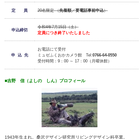
定 員
20名限定 （
先着順
／
要電話事前申込
）
令和4年7月15日（土）
申込締切
定員につき終了いたしました
お電話にて受付
申 込 先
ミュゼふくおかカメラ館 Tel:
0766-64-0550
受付時間：9：00 ～ 17：00（月曜休館）
■吉野 信（よしの しん）プロフィール
1943年生まれ。桑沢デザイン研究所リビングデザイン科卒業。