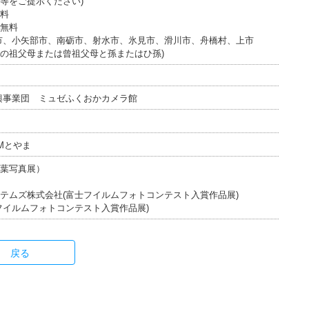
許証等をご提示ください)
料
無料
市、小矢部市、南砺市、射水市、氷見市、滑川市、舟橋村、上市
の祖父母または曾祖父母と孫またはひ孫)
興事業団 ミュゼふくおかカメラ館
FMとやま
葉写真展）
テムズ株式会社(富士フイルムフォトコンテスト入賞作品展)
フイルムフォトコンテスト入賞作品展)
戻る