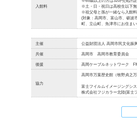
※65歳以上の方は320円(免
入館料
※土・日・祝日は高校生以下無
※祖父母と孫が一緒なら入館料
(対象：高岡市、富山市、砺波
町、立山町、魚津市にお住まい
主催
公益財団法人 高岡市民文化振
共催
高岡市 高岡市教育委員会
後援
高岡ケーブルネットワーク 
高岡市万葉歴史館（牧野貞之万
協力
富士フイルムイメージングシス
株式会社フジカラー北陸(富士