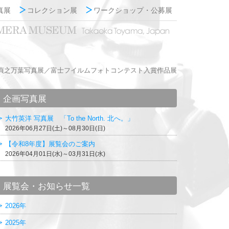
真展
コレクション展
ワークショップ・公募展
貞之万葉写真展／富士フイルムフォトコンテスト入賞作品展
企画写真展
大竹英洋 写真展 「To the North. 北へ。」
2026年06月27日(土)～08月30日(日)
【令和8年度】展覧会のご案内
2026年04月01日(水)～03月31日(水)
展覧会・お知らせ一覧
2026年
2025年